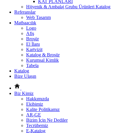
KAT PLANLARI
Hijyenik & Ambalaj Grubu Ürünleri Katalog
Referanslar
Web Tasarım
Matbaacılık
Logo
Afiş
Broşür
El İlanı
Kartvizit
Katalog & Broşür
Kurumsal Kimlik
Tabela
Katalog
Bize Ulaşın
Biz Kimiz
Hakkımızda
Ekibimiz
Kalite Politikamız
AR-GE
Bizim İçin Ne Dediler
Tecrübemiz
E-Katalog