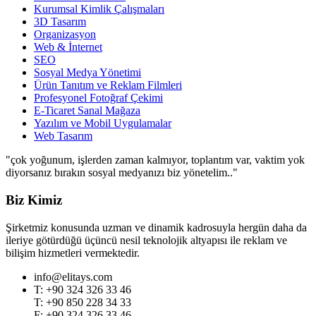
Kurumsal Kimlik Çalışmaları
3D Tasarım
Organizasyon
Web & İnternet
SEO
Sosyal Medya Yönetimi
Ürün Tanıtım ve Reklam Filmleri
Profesyonel Fotoğraf Çekimi
E-Ticaret Sanal Mağaza
Yazılım ve Mobil Uygulamalar
Web Tasarım
"çok yoğunum, işlerden zaman kalmıyor, toplantım var, vaktim yok
diyorsanız bırakın sosyal medyanızı biz yönetelim.."
Biz Kimiz
Şirketmiz konusunda uzman ve dinamik kadrosuyla hergün daha da
ileriye götürdüğü üçüncü nesil teknolojik altyapısı ile reklam ve
bilişim hizmetleri vermektedir.
info@elitays.com
T: +90 324 326 33 46
T: +90 850 228 34 33
F: +90 324 326 33 46