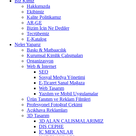
Biz Kimiz
Hakkımızda
Ekibimiz
Kalite Politikamız
AR-GE
Bizim İçin Ne Dediler
Tecrübemiz
E-Katalog
Neler Yaparız
Baskı & Matbaacılık
Kurumsal Kimlik Çalışmaları
Organizasyon
Web & İnternet
SEO
Sosyal Medya Yönetimi
E-Ticaret Sanal Mağaza
Web Tasarım
Yazılım ve Mobil Uygulamalar
Ürün Tanıtım ve Reklam Filmleri
Profesyonel Fotoğraf Çekimi
Açıkhava Reklamları
3D Tasarım
3D ALAN ÇALIŞMALARIMIZ
DIŞ CEPHE
İÇ MEKANLAR