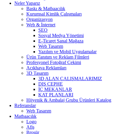
Neler Yaparız
Baskı & Matbaacılık
Kurumsal Kimlik Çalışmaları
Organizasyon
Web & İnternet
SEO
Sosyal Medya Yönetimi
E-Ticaret Sanal Mağaza
Web Tasarım
Yazılım ve Mobil Uygulamalar
Ürün Tanıtım ve Reklam Filmleri
Profesyonel Fotoğraf Çekimi
Açıkhava Reklamları
3D Tasarım
3D ALAN ÇALIŞMALARIMIZ
DIŞ CEPHE
İÇ MEKANLAR
KAT PLANLARI
Hijyenik & Ambalaj Grubu Ürünleri Katalog
Referanslar
Web Tasarım
Matbaacılık
Logo
Afiş
Broşür