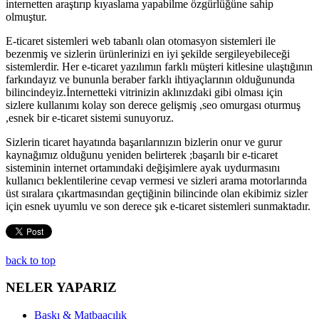
internetten araştırıp kıyaslama yapabilme özgürlüğüne sahip
olmuştur.
E-ticaret sistemleri web tabanlı olan otomasyon sistemleri ile
bezenmiş ve sizlerin ürünlerinizi en iyi şekilde sergileyebileceği
sistemlerdir. Her e-ticaret yazılımın farklı müşteri kitlesine ulaştığının
farkındayız ve bununla beraber farklı ihtiyaçlarının olduğununda
bilincindeyiz.İnternetteki vitrinizin aklınızdaki gibi olması için
sizlere kullanımı kolay son derece gelişmiş ,seo omurgası oturmuş
,esnek bir e-ticaret sistemi sunuyoruz.
Sizlerin ticaret hayatında başarılarınızın bizlerin onur ve gurur
kaynağımız olduğunu yeniden belirterek ;başarılı bir e-ticaret
sisteminin internet ortamındaki değişimlere ayak uydurmasını
kullanıcı beklentilerine cevap vermesi ve sizleri arama motorlarında
üst sıralara çıkartmasından geçtiğinin bilincinde olan ekibimiz sizler
için esnek uyumlu ve son derece şık e-ticaret sistemleri sunmaktadır.
back to top
NELER YAPARIZ
Baskı & Matbaacılık