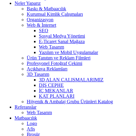
Neler Yaparız
Baskı & Matbaacılık
Kurumsal Kimlik Çalışmaları
Organizasyon
Web & İnternet
SEO
Sosyal Medya Yönetimi
E-Ticaret Sanal Mağaza
Web Tasarım
Yazılım ve Mobil Uygulamalar
Ürün Tanıtım ve Reklam Filmleri
Profesyonel Fotoğraf Çekimi
Açıkhava Reklamları
3D Tasarım
3D ALAN ÇALIŞMALARIMIZ
DIŞ CEPHE
İÇ MEKANLAR
KAT PLANLARI
Hijyenik & Ambalaj Grubu Ürünleri Katalog
Referanslar
Web Tasarım
Matbaacılık
Logo
Afiş
Broşür