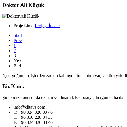
Doktor Ali Küçük
Proje Linki
Projeyi İncele
Start
Prev
1
2
3
Next
End
"çok yoğunum, işlerden zaman kalmıyor, toplantım var, vaktim yok diy
Biz Kimiz
Şirketmiz konusunda uzman ve dinamik kadrosuyla hergün daha da ileri
info@elitays.com
T: +90 324 326 33 46
T: +90 850 228 34 33
F: +90 324 326 33 46