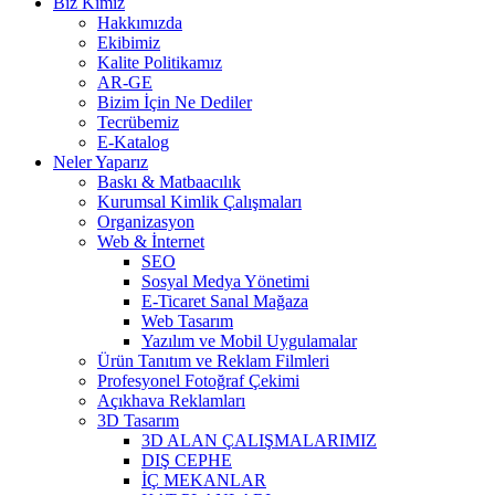
Biz Kimiz
Hakkımızda
Ekibimiz
Kalite Politikamız
AR-GE
Bizim İçin Ne Dediler
Tecrübemiz
E-Katalog
Neler Yaparız
Baskı & Matbaacılık
Kurumsal Kimlik Çalışmaları
Organizasyon
Web & İnternet
SEO
Sosyal Medya Yönetimi
E-Ticaret Sanal Mağaza
Web Tasarım
Yazılım ve Mobil Uygulamalar
Ürün Tanıtım ve Reklam Filmleri
Profesyonel Fotoğraf Çekimi
Açıkhava Reklamları
3D Tasarım
3D ALAN ÇALIŞMALARIMIZ
DIŞ CEPHE
İÇ MEKANLAR