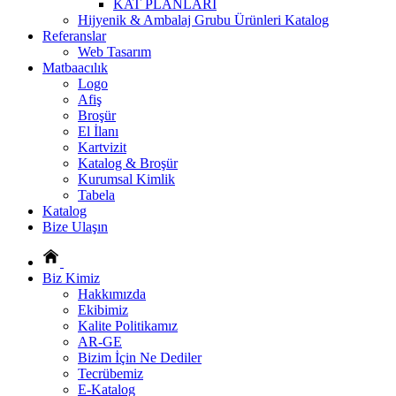
KAT PLANLARI
Hijyenik & Ambalaj Grubu Ürünleri Katalog
Referanslar
Web Tasarım
Matbaacılık
Logo
Afiş
Broşür
El İlanı
Kartvizit
Katalog & Broşür
Kurumsal Kimlik
Tabela
Katalog
Bize Ulaşın
Biz Kimiz
Hakkımızda
Ekibimiz
Kalite Politikamız
AR-GE
Bizim İçin Ne Dediler
Tecrübemiz
E-Katalog