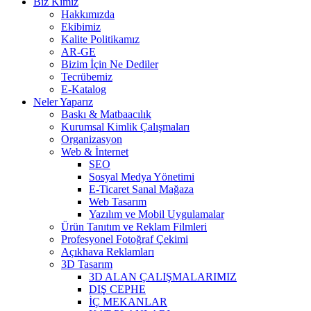
Biz Kimiz
Hakkımızda
Ekibimiz
Kalite Politikamız
AR-GE
Bizim İçin Ne Dediler
Tecrübemiz
E-Katalog
Neler Yaparız
Baskı & Matbaacılık
Kurumsal Kimlik Çalışmaları
Organizasyon
Web & İnternet
SEO
Sosyal Medya Yönetimi
E-Ticaret Sanal Mağaza
Web Tasarım
Yazılım ve Mobil Uygulamalar
Ürün Tanıtım ve Reklam Filmleri
Profesyonel Fotoğraf Çekimi
Açıkhava Reklamları
3D Tasarım
3D ALAN ÇALIŞMALARIMIZ
DIŞ CEPHE
İÇ MEKANLAR