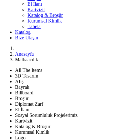
El İlanı
Kartvizit
Katalog & Broşür
Kurumsal Kimlik
Tabela
Katalog
Bize Ulaşın
Anasayfa
Matbaacılık
All The Items
3D Tasarım
Afiş
Bayrak
Billboard
Broşür
Diplomat Zarf
El İlanı
Sosyal Sorumluluk Projelerimiz
Kartvizit
Katalog & Broşür
Kurumsal Kimlik
Logo