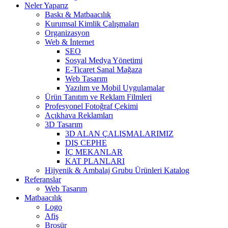
Neler Yaparız
Baskı & Matbaacılık
Kurumsal Kimlik Çalışmaları
Organizasyon
Web & İnternet
SEO
Sosyal Medya Yönetimi
E-Ticaret Sanal Mağaza
Web Tasarım
Yazılım ve Mobil Uygulamalar
Ürün Tanıtım ve Reklam Filmleri
Profesyonel Fotoğraf Çekimi
Açıkhava Reklamları
3D Tasarım
3D ALAN ÇALIŞMALARIMIZ
DIŞ CEPHE
İÇ MEKANLAR
KAT PLANLARI
Hijyenik & Ambalaj Grubu Ürünleri Katalog
Referanslar
Web Tasarım
Matbaacılık
Logo
Afiş
Broşür