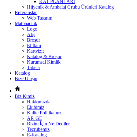
KAT PLANLARI
Hijyenik & Ambalaj Grubu Ürünleri Katalog
Referanslar
Web Tasarım
Matbaacılık
Logo
Afiş
Broşür
El İlanı
Kartvizit
Katalog & Broşür
Kurumsal Kimlik
Tabela
Katalog
Bize Ulaşın
Biz Kimiz
Hakkımızda
Ekibimiz
Kalite Politikamız
AR-GE
Bizim İçin Ne Dediler
Tecrübemiz
E-Katalog